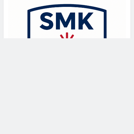
Newsmatic - News WordPress Theme 2026. Powered By
.
BlazeThemes